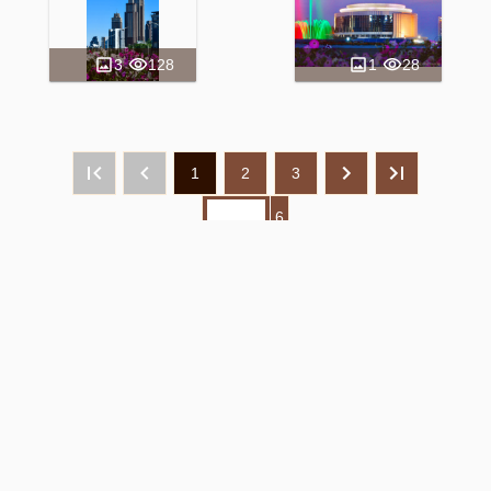
3
128
1
28
1
2
3
6
Copyright
©
Ryugyong Programming Centre of
the DPRK
2019-
2026
Address: Ansan-dong No.1, Phyongchon
District, Pyongyang, DPR Korea
E-mail: kwangya@star-co.net.kp
Tel: 341-8119(00850-2-18111)