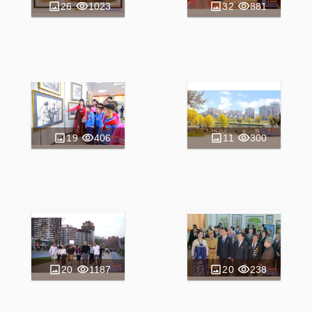
26
1023
32
881
19
406
11
300
20
1187
20
238