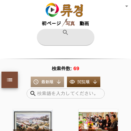
初ページ
写真
動画
69
検索件数
:
最新順
閲覧順
金日成