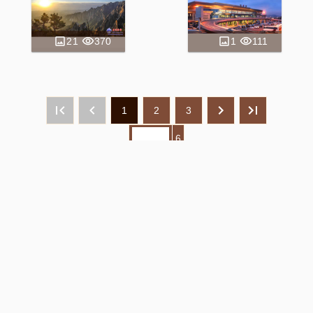
21
370
1
111
1
2
3
6
Copyright
©
Ryugyong Programming Centre of
the DPRK
2019-
2026
Address: Ansan-dong No.1, Phyongchon
District, Pyongyang, DPR Korea
E-mail: kwangya@star-co.net.kp
Tel: 341-8119(00850-2-18111)