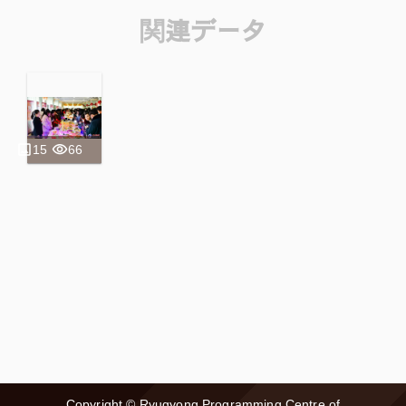
関連データ
15
66
Copyright
©
Ryugyong Programming Centre of