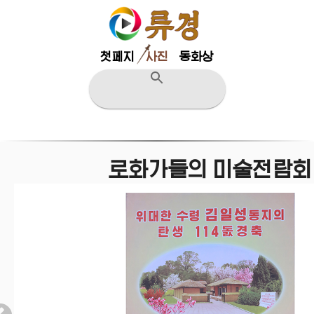
첫페지
사진
동화상
로화가들의 미술전람회