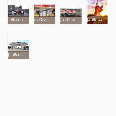
20
1167
15
271
3
136
4
244
2
122